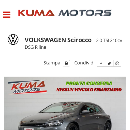
HOME
LISTA VEICOLI
VOLKSWAGEN Scirocco
2.0 TSI 210cv
CONTATTI
DSG R line
ASSISTENZA
Stampa
Condividi