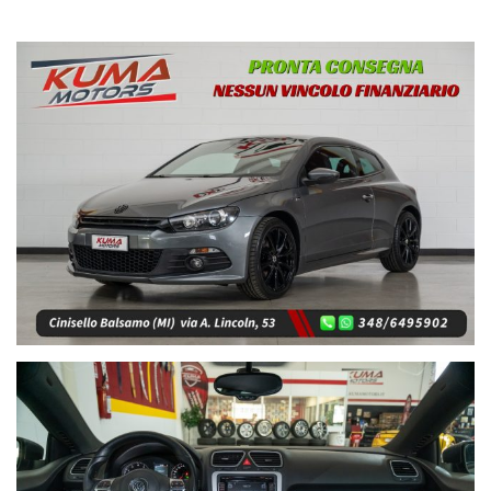
· Allestimento R-Line: paraurti anteriore e posteriore,
minigonne laterali dal design marcatamente sportivo
· “Keyless System”: sistema di apertura, chiusura ed
avviamento “chiavi in tasca” con avviamento a pulsante
· cerchi in lega da 18” neri con pneumatici 235/40 nuovi,
assetto sportivo
· Hi-Fi RCD 510 con schermo touchscreen da 6,5”, lettore multi
CD, Aux-in, SD e sound system Dynaudio
· sensori di parcheggio posteriori assistiti
· sedili anteriori sportivi riscaldabili, climatizzatore
automatico bi-zona
· luci diurne, fari Xenon, fendinebbia, sensore luce, lavafari
· volante sportivo in pelle traforata multifunzione, Cruise
Control
· specchietto retrovisore interno elettrocromico, spoiler
posteriore
· specchietti esterni regolabili e riscaldabili elettricamente,
alzacristalli elettrici
· doppio terminale di scarico cromato, battitacco in alluminio
R-Line
· vetri privacy, pedaliera sportiva, ISOFIX, bracciolo,
ASR/ABS/ESP