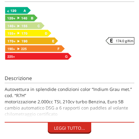
174.0 g/Km
Descrizione
Autovettura in splendide condizioni color “Indium Grau met.”
cod. “R7H”
motorizzazione 2.000cc TSI, 210cv turbo Benzina, Euro 5B
cambio automatico DSG a 6 rapporti con paddles al volante
chilometraggio certificato
AUTO IN PRONTA CONSEGNA PREZZO REALE NESSUN
LEGGI TUTTO...
VINCOLO FINANZIARIO