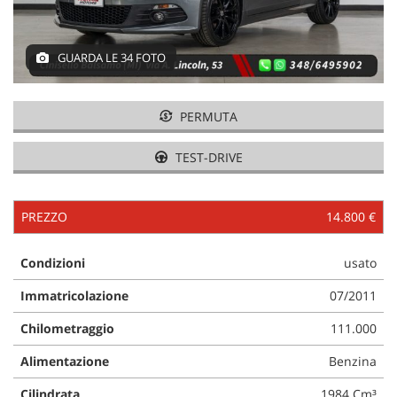
GUARDA LE 34 FOTO
PERMUTA
TEST-DRIVE
PREZZO
14.800 €
Condizioni
usato
Immatricolazione
07/2011
Chilometraggio
111.000
Alimentazione
Benzina
Cilindrata
1984 Cm³