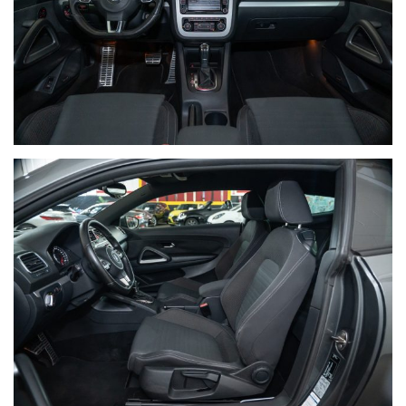
Vettura garantita 12 mesi in pronta consegna
Vi invitiamo a contattarci per verificare la disponibilità e
l'esatta corrispondenza dell'annuncio visto che alcuni dati
sono inseriti in forma automatica, ci scusiamo per eventuali
incongruenze che non rappresentano un impegno
contrattuale
Roberto cell. e WhatsApp: 348/6495902
Per ulteriori foto e dettagli visita il nostro sito
www.kumamotors.it