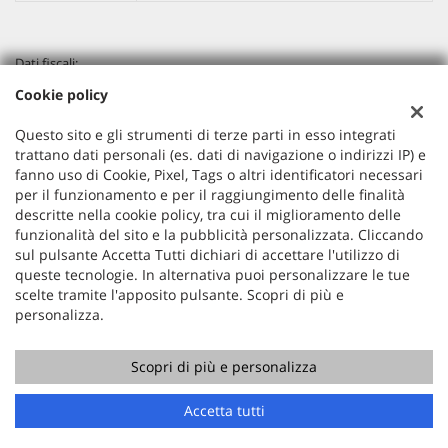
Dati fiscali:
KUMA MOTORS SRLS
Cookie policy
Via A. Lincoln, 53 Cinisello Balsamo (MI)
P.IVA:
10870940961
Questo sito e gli strumenti di terze parti in esso integrati
Registro delle imprese:
MB
trattano dati personali (es. dati di navigazione o indirizzi IP) e
N°
10870940961
fanno uso di Cookie, Pixel, Tags o altri identificatori necessari
per il funzionamento e per il raggiungimento delle finalità
REA:
MI-2563745
descritte nella cookie policy, tra cui il miglioramento delle
funzionalità del sito e la pubblicità personalizzata. Cliccando
sul pulsante Accetta Tutti dichiari di accettare l'utilizzo di
queste tecnologie. In alternativa puoi personalizzare le tue
scelte tramite l'apposito pulsante. Scopri di più e
personalizza.
Scopri di più e personalizza
Copyright © 2026 GestionaleAuto.com S.r.l., Tutti i diritti
riservati -
Leggi l'informativa sulla privacy
-
Cookie Policy
Sito creato da:
GestionaleAuto.com
Accetta tutti