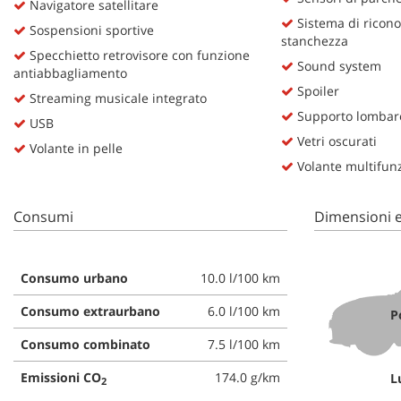
Navigatore satellitare
Sistema di ricono
Sospensioni sportive
stanchezza
Specchietto retrovisore con funzione
Sound system
antiabbagliamento
Spoiler
Streaming musicale integrato
Supporto lombar
USB
Vetri oscurati
Volante in pelle
Volante multifun
Consumi
Dimensioni e
Consumo urbano
10.0 l/100 km
Consumo extraurbano
6.0 l/100 km
P
Consumo combinato
7.5 l/100 km
Emissioni CO
174.0 g/km
L
2