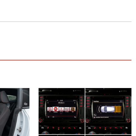
 USB/Aux-In, AppleCarPlay® ed AndroidAuto™