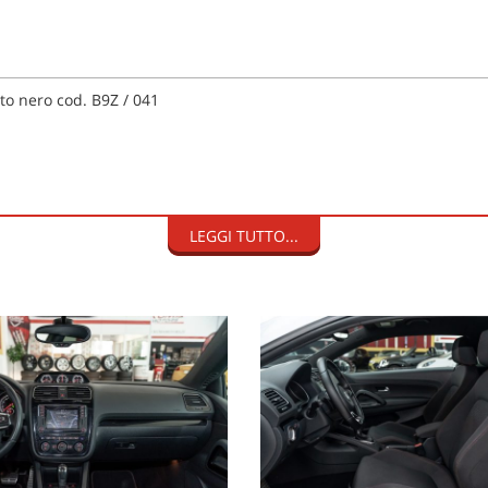
tto nero cod. B9Z / 041
OLO FINANZIARIO
LEGGI TUTTO...
 ruotino di scorta, assetto sportivo
een da 6,5”, navigatore satellitare, Bluetooth®, lettore CD, 2 SD,
aldabili
l
re
istalli elettrici