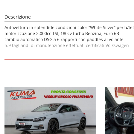
Descrizione
Autovettura in splendide condizioni color “White Silver” perla/te
motorizzazione 2.000cc TSI, 180cv turbo Benzina, Euro 6B
cambio automatico DSG a 6 rapporti con paddles al volante
n.9 tagliandi di manutenzione effettuati certificati Volkswagen
AUTO IN PRONTA CONSEGNA PREZZO REALE NESSUN VINC
· strumentazione supplementare al centro della plancia
· cerchi in lega 8JX19” mod. “Lugano” neri con pneumatici 235/35,
· sistema di infotainment “Discover Media” con display touchscr
· sensori di parcheggio anteriori e posteriori assistiti
· interni neri con cuciture a contrasto rosse, sedili anteriori risc
· climatizzatore automatico bi-zona, Start&Stop
· luci diurne, fendinebbia, sensore luce e pioggia, lavafari
· volante sportivo in pelle traforata multifunzione, Cruise Contro
· specchietto retrovisore interno elettrocromico, spoiler posterio
· specchietti esterni regolabili e riscaldabili elettricamente, alzacr
· vetri privacy, pedaliera sportiva, ISOFIX, bracciolo, ASR/ABS/ESP