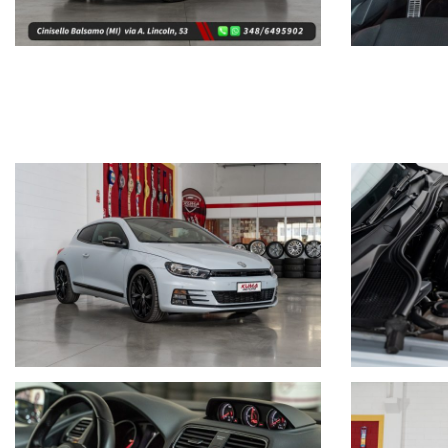
Possibilità di
FINANZIAMENTO
a tasso agevolato, anche senza an
Vettura garantita 12 mesi in pronta consegna
Vi invitiamo a contattarci per verificare la disponibilità e l'esa
non rappresentano un impegno contrattuale
Roberto cell. e WhatsApp: 348/6495902
Per ulteriori foto e dettagli visita il nostro sito
www.kumamotors