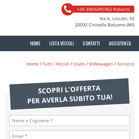
+39 348/6495902 Roberto
Via A. Lincoln, 53
20092 Cinisello Balsamo (MI)
HOME
LISTA VEICOLI
CONTATTI
ASSISTENZA
Home
/
Tutti I Veicoli
/
Usato
/
Volkswagen
/
Scirocco
SCOPRI L'OFFERTA
PER AVERLA SUBITO TUA!