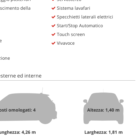
scimento della
Sistema lavafari
Specchietti laterali elettrici
Start/Stop Automatico
Touch screen
e
Vivavoce
zione
sterne ed interne
osti omologati: 4
Altezza: 1,40 m
unghezza: 4,26 m
Larghezza: 1,81 m