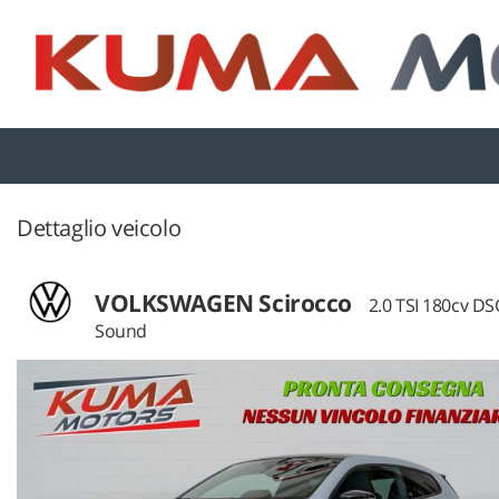
HOME
LISTA VEICOLI
CONTATTI
Dettaglio veicolo
ASSISTENZA
VOLKSWAGEN Scirocco
2.0 TSI 180cv D
Sound