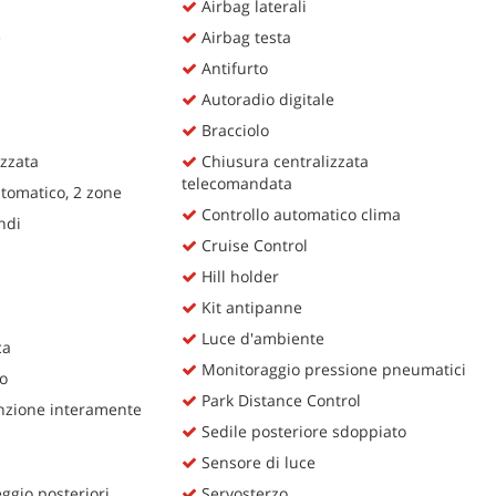
Airbag laterali
e
Airbag testa
Antifurto
Autoradio digitale
Bracciolo
zzata
Chiusura centralizzata
telecomandata
tomatico, 2 zone
Controllo automatico clima
ndi
Cruise Control
Hill holder
Kit antipanne
Luce d'ambiente
ca
Monitoraggio pressione pneumatici
o
Park Distance Control
zione interamente
Sedile posteriore sdoppiato
Sensore di luce
ggio posteriori
Servosterzo