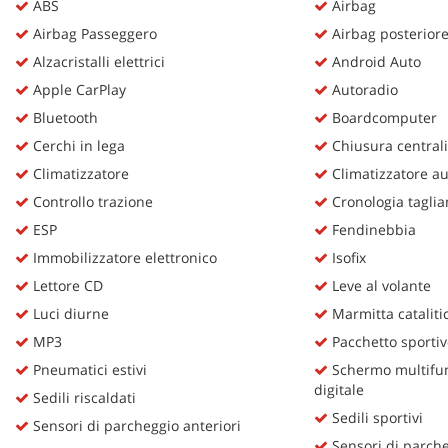
ABS
Airbag
Airbag Passeggero
Airbag posterior
Alzacristalli elettrici
Android Auto
Apple CarPlay
Autoradio
Bluetooth
Boardcomputer
Cerchi in lega
Chiusura centrali
Climatizzatore
Climatizzatore au
Controllo trazione
Cronologia taglia
ESP
Fendinebbia
Immobilizzatore elettronico
Isofix
Lettore CD
Leve al volante
Luci diurne
Marmitta cataliti
MP3
Pacchetto sportiv
Pneumatici estivi
Schermo multifun
digitale
Sedili riscaldati
Sedili sportivi
Sensori di parcheggio anteriori
Sensori di parche