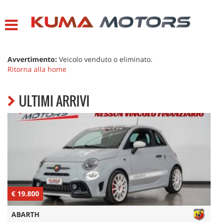
HOME
LISTA VEICOLI
Avvertimento:
Veicolo venduto o eliminato.
Ritorna alla home
CONTATTI
ULTIMI ARRIVI
ASSISTENZA
€ 3.900
FIAT