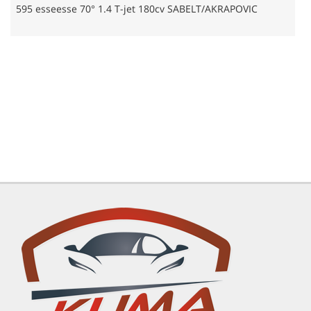
ELT/AKRAPOVIC
Punto HGT 1.8 16V 131cv 3p