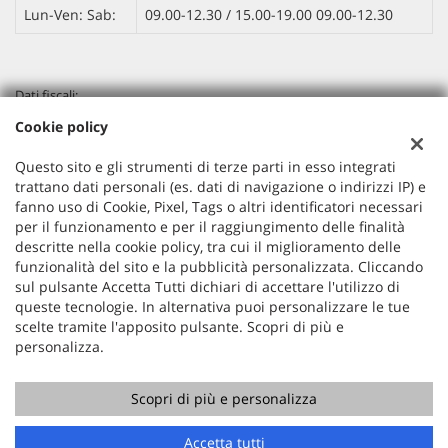
Lun-Ven: Sab:
09.00-12.30 / 15.00-19.00 09.00-12.30
Dati fiscali:
KUMA MOTORS SRLS
Cookie policy
Via A. Lincoln, 53 Cinisello Balsamo (MI)
P.IVA:
10870940961
Questo sito e gli strumenti di terze parti in esso integrati
Registro delle imprese:
MB
trattano dati personali (es. dati di navigazione o indirizzi IP) e
N°
10870940961
fanno uso di Cookie, Pixel, Tags o altri identificatori necessari
per il funzionamento e per il raggiungimento delle finalità
REA:
MI-2563745
descritte nella cookie policy, tra cui il miglioramento delle
funzionalità del sito e la pubblicità personalizzata. Cliccando
sul pulsante Accetta Tutti dichiari di accettare l'utilizzo di
queste tecnologie. In alternativa puoi personalizzare le tue
scelte tramite l'apposito pulsante. Scopri di più e
personalizza.
Scopri di più e personalizza
Copyright © 2026 GestionaleAuto.com S.r.l., Tutti i diritti
riservati -
Leggi l'informativa sulla privacy
-
Cookie Policy
Sito creato da:
GestionaleAuto.com
Accetta tutti